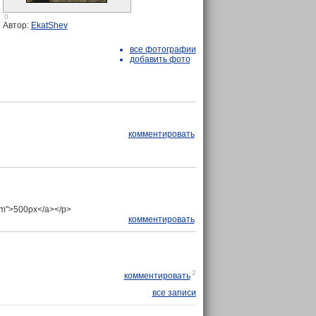
0
Автор:
EkatShev
все фотографии
добавить фото
комментировать
com">500px</a></p>
комментировать
2
комментировать
все записи