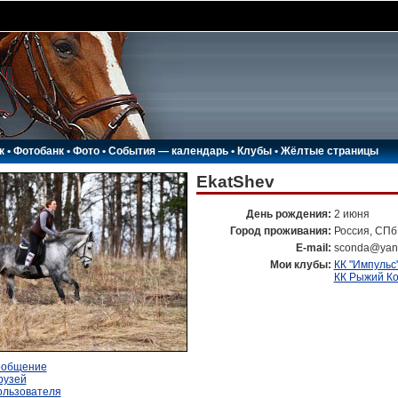
к
•
Фотобанк
•
Фото
•
События — календарь
•
Клубы
•
Жёлтые страницы
EkatShev
День рождения:
2 июня
Город проживания:
Россия, СПб
E-mail:
sconda@yan
Мои клубы:
КК "Импульс
КК Рыжий К
ообщение
рузей
ользователя