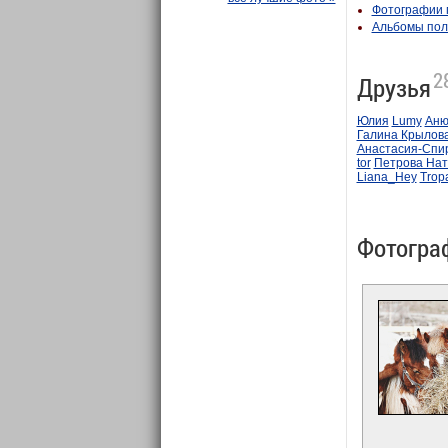
Фотографии 
Альбомы пол
2
Друзья
Юлия
Lumy
Аню
Галина Крылова
Анастасия-Спи
tor
Петрова Нат
Liana_Hey
Trop
Фотогра