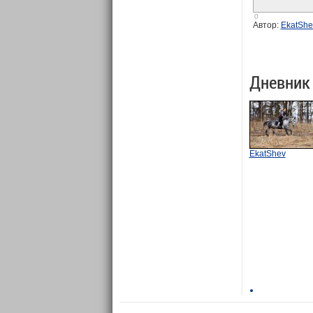
0
Автор:
EkatShe
Дневник
EkatShev