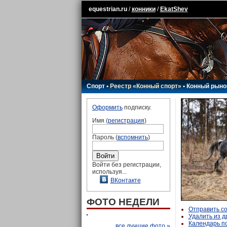
equestrian.ru
/
конники
/
EkatShev
Спорт
•
Реестр «Конный спорт»
•
Конный рыно
Оформить
подписку.
Имя (
регистрация
)
Пароль (
вспомнить
)
Войти без регистрации,
используя...
ВКонтакте
ФОТО НЕДЕЛИ
Отправить с
Удалить из д
Календарь п
все лучшие фото »