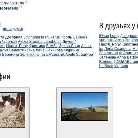
16
пользователя
14
ьзователя
8
В друзьях у 
лента друзей
Юлия
Lumy
Дозорная
та
Дозорная
Lovinghorses
Vikarus
Фроль
Санечка
spb-gak
Alexia Bragina
 / spb-gak
Alexia Bragina
Lapahorse
Другая*
Настя_Pony
Кристин
рит
Настя_Pony
Кристина
Бемби
Ирина Саар
Antea-
tor
Лена Сохинова
Ма
алья Валентиновна
Лена Сохинова
Маринка
Зеленкина
Фэйликен
a
Вероника Зеленкина
Тата
A'Lёschik
Aegle
SugarPop
Зеленова
Arina Bat'ko
[Centaur]
DiGil
ABarann
Шабала
Марина
фии