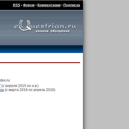
RSS
•
Форум
•
Комментарии
•
Подписка
dex.ru
"
(с апреля 2015 по н.в.)
онь
(с марта 2016 по апрель 2016)