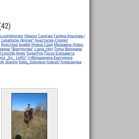
(42)
Lovinghorses
Vikarus
Санечка
Галина Крылова /
Lapahorse
Другая*
Анастасия-Спирит
а
Кристина
Бемби
Ирина Саар
Мальвина
Antea-
ринка
*$негурочка*
Liana_Hey
Tropa
Вероника
A'Lёschik
Aegle
SugarPop
Гроза
Елизавета
vna
_Бу_
LeRo*
(с)Вершинина Екатерина
ik
Jeanne
Katja_Soboleva
АлискО
Александра