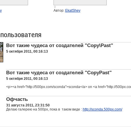
0
v
Автор:
EkatShev
 пользователя
Вот такие чудеса от создателей "Copy\Past"
5 октября 2011, 00:16:13
Вот такие чудеса от создателей "CopyPast"
5 октября 2011, 00:16:13
<p><a href="http://500px.com/sconda">sconda</a> on <a href="http://500px.
Офчасть
31 августа 2011, 23:31:50
Делаю галерею на 500px, пока в таком виде :
http://sconda.500px.com/