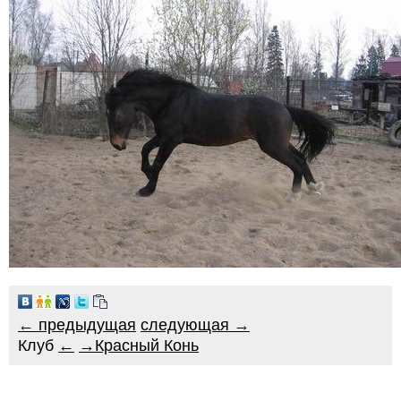
← предыдущая
следующая →
Клуб
←
→
Красный Конь