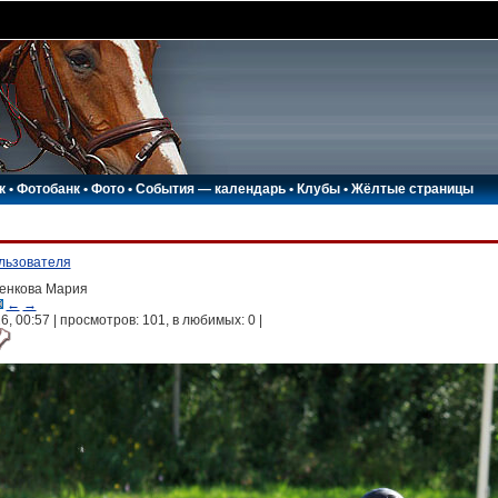
к
•
Фотобанк
•
Фото
•
События — календарь
•
Клубы
•
Жёлтые страницы
ользователя
енкова Мария
←
→
, 00:57 | просмотров: 101, в любимых:
0
|