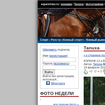
equestrian.ru
/
конники
/
Tanuxa
/
фотографии
/
Спорт
•
Реестр «Конный спорт»
•
Конный рыно
Tanuxa
Оформить
подписку.
« к странице п
Имя (
регистрация
)
КОРИНФ-12 и В
Пароль (
вспомнить
)
Автор:
Tanuxa
19 февраля 2026
+0
-0
=
0
Войти без регистрации,
используя...
ВКонтакте
ФОТО НЕДЕЛИ
все лучшие фото »