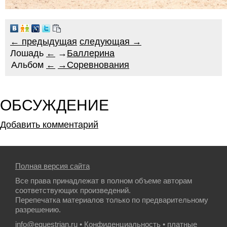
← предыдущая
следующая →
Лошадь
←
→
Баллерина
Альбом
←
→
Соревнования
ОБСУЖДЕНИЕ
Добавить комментарий
Полная версия сайта
Все права принадлежат в полном объеме авторам
соответствующих произведений.
Перепечатка материалов только по предварительному
разрешению.
info@equestrian.ru
•
Конфиденциальность
• платные