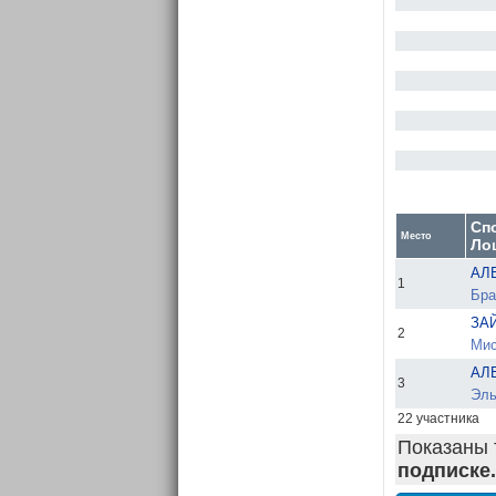
Сп
Место
Ло
АЛЕ
1
Бра
ЗА
2
Мис
АЛ
3
Эль
22 участника
Показаны 
подписке.