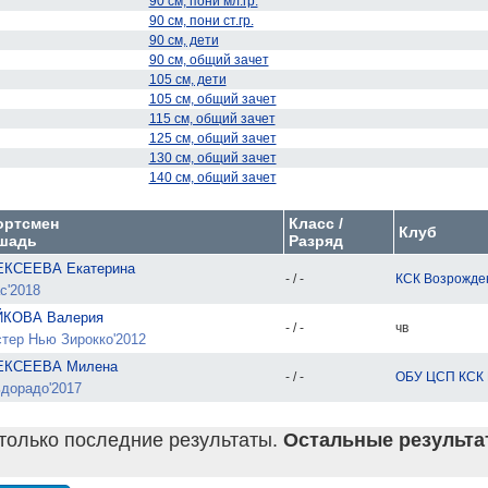
90 см, пони мл.гр.
90 см, пони ст.гр.
90 см, дети
90 см, общий зачет
105 см, дети
105 см, общий зачет
115 см, общий зачет
125 см, общий зачет
130 см, общий зачет
140 см, общий зачет
ортсмен
Класс /
Клуб
шадь
Разряд
КСЕЕВА Екатерина
- / -
КСК Возрожде
с'2018
ЙКОВА Валерия
- / -
чв
тер Нью Зирокко'2012
ЕКСЕЕВА Милена
- / -
ОБУ ЦСП КСК
дорадо'2017
только последние результаты.
Остальные результат