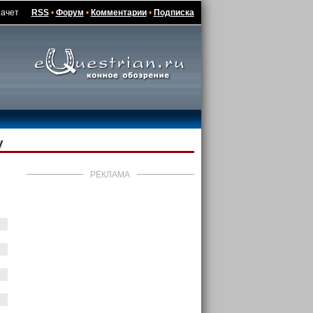
зачет
RSS
•
Форум
•
Комментарии
•
Подписка
у
РЕКЛАМА