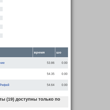
время
шо
ние
53.86
0.00
54.35
0.00
 Рифей
54.64
0.00
ы (19) доступны только по