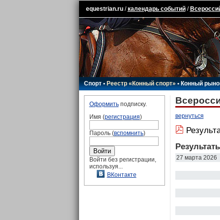
equestrian.ru
/
календарь событий
/
Всероссий
Спорт
•
Реестр «Конный спорт»
•
Конный рыно
Всеросси
Оформить
подписку.
вернуться
Имя (
регистрация
)
Результ
Пароль (
вспомнить
)
Результат
27 марта 2026
Войти без регистрации,
используя...
ВКонтакте