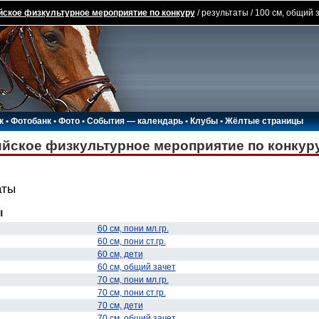
ское физкультурное мероприятие по конкуру
/ результаты / 100 см, общий 
к
•
Фотобанк
•
Фото
•
События — календарь
•
Клубы
•
Жёлтые страницы
йское физкультурное мероприятие по конкур
аты
ы
60 см, пони мл.гр.
60 см, пони ст.гр.
60 см, дети
60 см, общий зачет
70 см, пони мл.гр.
70 см, пони ст.гр.
70 см, дети
70 см, общий зачет