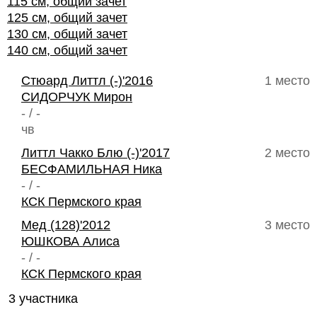
115 см, общий зачет
125 см, общий зачет
130 см, общий зачет
140 см, общий зачет
Стюард Литтл (-)'2016
1 место
СИДОРЧУК Мирон
- / -
чв
Литтл Чакко Блю (-)'2017
2 место
БЕСФАМИЛЬНАЯ Ника
- / -
КСК Пермского края
Мед (128)'2012
3 место
ЮШКОВА Алиса
- / -
КСК Пермского края
3 участника