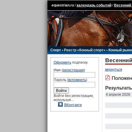
equestrian.ru
/
календарь событий
/
Весенний 
Спорт
•
Реестр «Конный спорт»
•
Конный рыно
Весенний
Оформить
подписку.
вернуться
Имя (
регистрация
)
Положен
Пароль (
вспомнить
)
Результат
4 апреля 2026
Войти без регистрации,
используя...
ВКонтакте