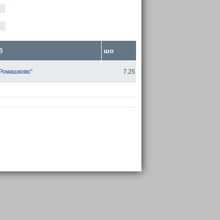
б
шо
"Ромашково"
7.25