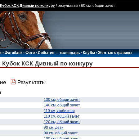
Кубок КСК Дивный по конкуру
/ результаты / 60 см, общий зачет
к
•
Фотобанк
•
Фото
•
События — календарь
•
Клубы
•
Жёлтые страницы
 Кубок КСК Дивный по конкуру
ие
Результаты
ы
130 см, общий зачет
140 см, общий зачет
110 см, любители
110 см, общий зачет
120 см, общий зачет
90 см, дети
90 см, общий зачет
100 см, общий зачет