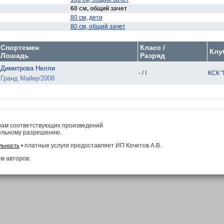
60 см, общий зачет
80 см, дети
80 см, общий зачет
Спортсмен
Класс /
Клу
Лошадь
Разряд
Димитрова Нелли
- / I
КСК 
Гранд Майер'2008
рам соответствующих произведений
ельному разрешению.
• платные услуги предоставляет ИП Кочетов А.В.
льность
м авторов.