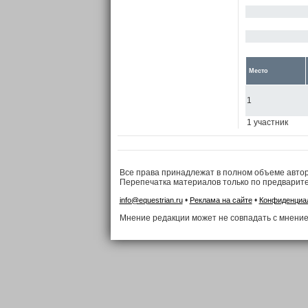
Место
1
1 участник
Все права принадлежат в полном объеме авто
Перепечатка материалов только по предварит
•
•
info@equestrian.ru
Реклама на сайте
Конфиденциа
Мнение редакции может не совпадать с мнение