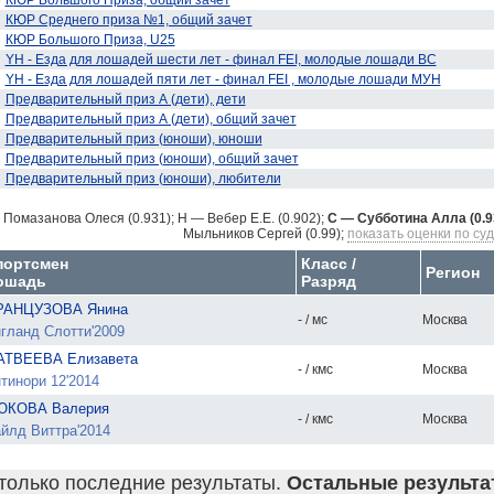
6
КЮР Большого Приза, общий зачет
КЮР Среднего приза №1, общий зачет
КЮР Большого Приза, U25
YH - Езда для лошадей шести лет - финал FEI, молодые лошади ВС
YH - Езда для лошадей пяти лет - финал FEI , молодые лошади МУН
Предварительный приз А (дети), дети
Предварительный приз А (дети), общий зачет
Предварительный приз (юноши), юноши
Предварительный приз (юноши), общий зачет
Предварительный приз (юноши), любители
 Помазанова Олеся (0.931);
H — Вебер Е.Е. (0.902);
C — Субботина Алла (0.9
Мыльников Сергей (0.99);
показать оценки по су
портсмен
Класс /
Регион
ошадь
Разряд
РАНЦУЗОВА Янина
- / мс
Москва
гланд Слотти'2009
АТВЕЕВА Елизавета
- / кмс
Москва
тинори 12'2014
ЮКОВА Валерия
- / кмс
Москва
йлд Виттра'2014
только последние результаты.
Остальные результат