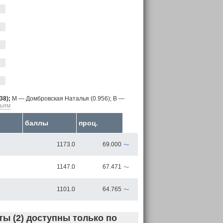
38);
M — Домбровская Наталья (0.956);
B —
дьям
баллы
проц.
~
1173.0
69.000
~
1147.0
67.471
~
1101.0
64.765
ы (2) доступны только по