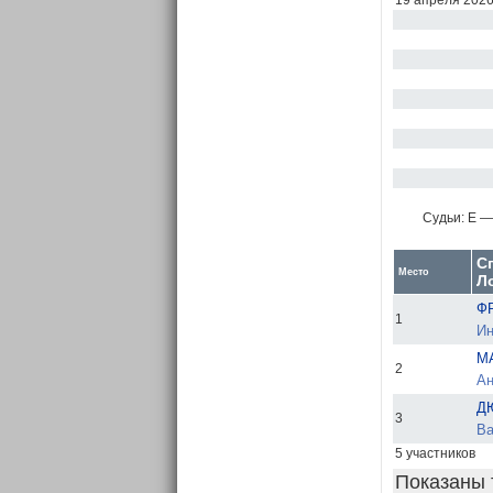
19 апреля 202
Судьи:
E —
С
Место
Л
Ф
1
Ин
М
2
Ан
Д
3
Ва
5 участников
Показаны 