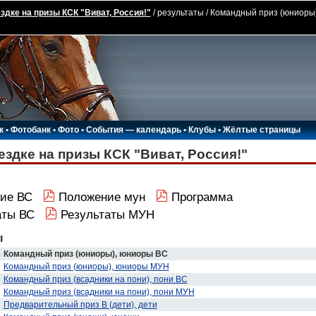
здке на призы КСК "Виват, Россия!"
/ результаты / Командный приз (юниоры)
к
•
Фотобанк
•
Фото
•
События — календарь
•
Клубы
•
Жёлтые страницы
ездке на призы КСК "Виват, Россия!"
ие ВС
Положение мун
Программа
аты ВС
Результаты МУН
ы
6
Командный приз (юниоры), юниоры ВС
Командный приз (юниоры), юниоры МУН
Командный приз (всадники на пони), пони ВС
Командный приз (всадники на пони), пони МУН
Предварительный приз В (дети), дети