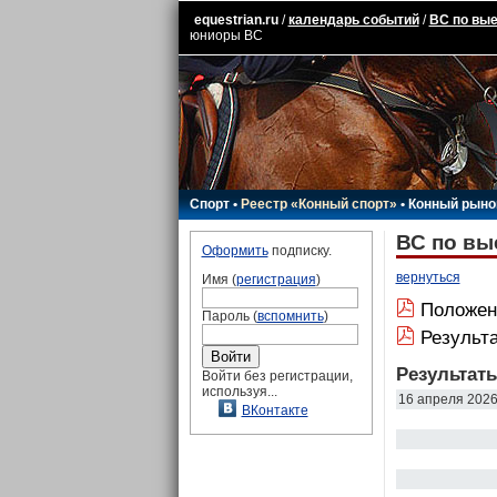
equestrian.ru
/
календарь событий
/
ВС по вые
юниоры ВС
Спорт
•
Реестр «Конный спорт»
•
Конный рыно
ВС по вы
Оформить
подписку.
вернуться
Имя (
регистрация
)
Положен
Пароль (
вспомнить
)
Результ
Результат
Войти без регистрации,
используя...
16 апреля 202
ВКонтакте