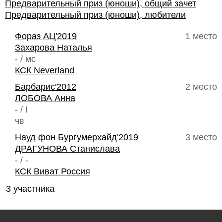
Предварительный приз (юноши), общий зачет
Предварительный приз (юноши), любители
Фораз АЦ'2019
1 место
Захарова Наталья
- / мс
КСК Neverland
Барбарис'2012
2 место
ЛОБОВА Анна
- / I
чв
Науд фон Бургумерхайд'2019
3 место
ДРАГУНОВА Станислава
- / -
КСК Виват Россия
3 участника