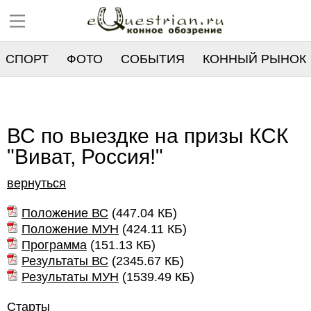
СПОРТ
ФОТО
СОБЫТИЯ
КОННЫЙ РЫНОК
РЕЕСТР
ВС по выездке на призы КСК
"Виват, Россия!"
вернуться
Положение ВС
(
447.04 КБ
)
Положение МУН
(
424.11 КБ
)
Программа
(
151.13 КБ
)
Результаты ВС
(
2345.67 КБ
)
Результаты МУН
(
1539.49 КБ
)
Старты