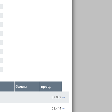
баллы
проц.
~
67.009
~
63.444