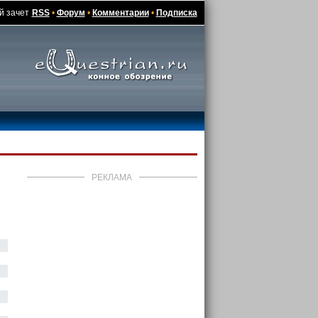
й зачет
RSS
•
Форум
•
Комментарии
•
Подписка
РЕКЛАМА