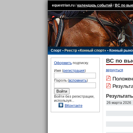
equestrian.ru
/
календарь событий
/
ВС по вые
Спорт
•
Реестр «Конный спорт»
•
Конный рыно
ВС по вы
Оформить
подписку.
вернуться
Имя (
регистрация
)
Положен
Пароль (
вспомнить
)
Результ
Результат
Войти без регистрации,
используя...
26 марта 2026
ВКонтакте