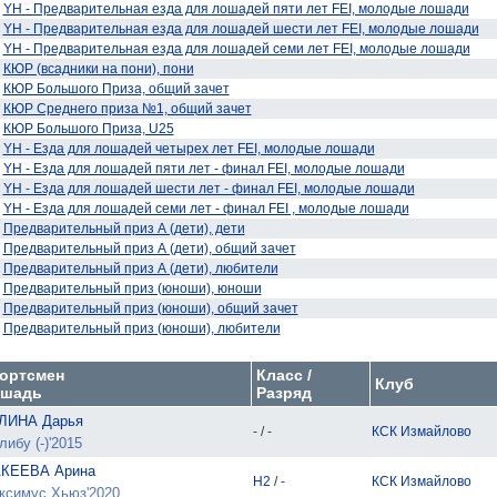
YH - Предварительная езда для лошадей пяти лет FEI, молодые лошади
YH - Предварительная езда для лошадей шести лет FEI, молодые лошади
YH - Предварительная езда для лошадей семи лет FEI, молодые лошади
КЮР (всадники на пони), пони
КЮР Большого Приза, общий зачет
КЮР Среднего приза №1, общий зачет
КЮР Большого Приза, U25
YH - Езда для лошадей четырех лет FEI, молодые лошади
YH - Езда для лошадей пяти лет - финал FEI, молодые лошади
YH - Езда для лошадей шести лет - финал FEI, молодые лошади
YH - Езда для лошадей семи лет - финал FEI , молодые лошади
Предварительный приз А (дети), дети
Предварительный приз А (дети), общий зачет
Предварительный приз А (дети), любители
Предварительный приз (юноши), юноши
Предварительный приз (юноши), общий зачет
Предварительный приз (юноши), любители
ортсмен
Класс /
Клуб
шадь
Разряд
ЛИНА Дарья
- / -
КСК Измайлово
ибу (-)'2015
КЕЕВА Арина
H2
/ -
КСК Измайлово
ксимус Хьюз'2020