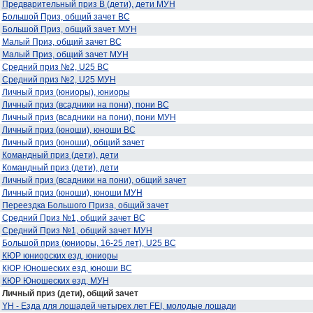
Предварительный приз В (дети), дети МУН
Большой Приз, общий зачет ВС
Большой Приз, общий зачет МУН
Малый Приз, общий зачет ВС
Малый Приз, общий зачет МУН
Средний приз №2, U25 ВС
Средний приз №2, U25 МУН
Личный приз (юниоры), юниоры
Личный приз (всадники на пони), пони ВС
Личный приз (всадники на пони), пони МУН
Личный приз (юноши), юноши ВС
Личный приз (юноши), общий зачет
Командный приз (дети), дети
Командный приз (дети), дети
Личный приз (всадники на пони), общий зачет
Личный приз (юноши), юноши МУН
Переездка Большого Приза, общий зачет
Средний Приз №1, общий зачет ВС
Средний Приз №1, общий зачет МУН
Большой приз (юниоры, 16-25 лет), U25 ВС
КЮР юниорских езд, юниоры
КЮР Юношеских езд, юноши ВС
КЮР Юношеских езд, МУН
Личный приз (дети), общий зачет
YH - Езда для лошадей четырех лет FEI, молодые лошади