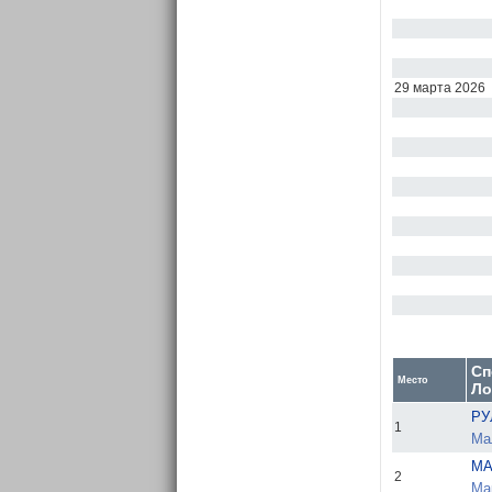
29 марта 2026
Сп
Место
Ло
РУ
1
Мал
МА
2
Ма