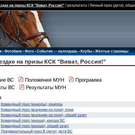
здке на призы КСК "Виват, Россия!"
/ результаты / Личный приз (дети), общи
к
•
Фотобанк
•
Фото
•
События — календарь
•
Клубы
•
Жёлтые страницы
ездке на призы КСК "Виват, Россия!"
ие ВС
Положение МУН
Программа
аты ВС
Результаты МУН
ы
Командный приз (юниоры), юниоры
Командный приз (всадники на пони), пони
Командный приз (всадники на пони), общий зачет
Командный приз (юноши), юноши ВС
Командный приз (юноши), общий зачет
Предварительный приз В (дети), дети ВС