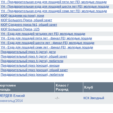
YH - Предварительная езда для лошадей пяти лет FEI, молодые лошади
YH - Предварительная езда для лошадей шести лет FEI, молодые лошади
YH - Предварительная езда для лошадей семи лет FEI, молодые лошади
КЮР (всадники на пони), пони
КЮР Большого Приза, общий зачет
КЮР Среднего приза №1, общий зачет
КЮР Большого Приза, U25
YH - Езда для лошадей четырех лет FEI, молодые лошади
YH - Езда для лошадей пяти лет - финал FEI, молодые лошади
YH - Езда для лошадей шести лет - финал FEI, молодые лошади
YH - Езда для лошадей семи лет - финал FEI , молодые лошади
Предварительный приз А (дети), дети
Предварительный приз А (дети), общий зачет
Предварительный приз А (дети), любители
Предварительный приз (юноши), юноши
Предварительный приз (юноши), общий зачет
Предварительный приз (юноши), любители
портсмен
Класс /
Клуб
ошадь
Разряд
МЕРДЕВ Елисей
- / -
КСК Звездный
ненгольд'2014