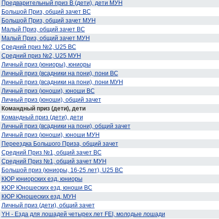
Предварительный приз В (дети), дети МУН
Большой Приз, общий зачет ВС
Большой Приз, общий зачет МУН
Малый Приз, общий зачет ВС
Малый Приз, общий зачет МУН
Средний приз №2, U25 ВС
Средний приз №2, U25 МУН
Личный приз (юниоры), юниоры
Личный приз (всадники на пони), пони ВС
Личный приз (всадники на пони), пони МУН
Личный приз (юноши), юноши ВС
Личный приз (юноши), общий зачет
Командный приз (дети), дети
Командный приз (дети), дети
Личный приз (всадники на пони), общий зачет
Личный приз (юноши), юноши МУН
Переездка Большого Приза, общий зачет
Средний Приз №1, общий зачет ВС
Средний Приз №1, общий зачет МУН
Большой приз (юниоры, 16-25 лет), U25 ВС
КЮР юниорских езд, юниоры
КЮР Юношеских езд, юноши ВС
КЮР Юношеских езд, МУН
Личный приз (дети), общий зачет
YH - Езда для лошадей четырех лет FEI, молодые лошади