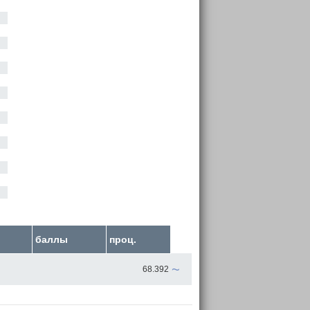
баллы
проц.
~
68.392