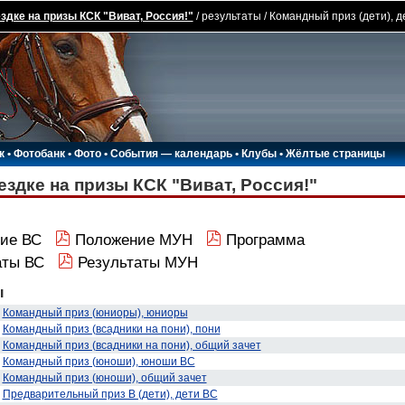
здке на призы КСК "Виват, Россия!"
/ результаты / Командный приз (дети), д
к
•
Фотобанк
•
Фото
•
События — календарь
•
Клубы
•
Жёлтые страницы
ездке на призы КСК "Виват, Россия!"
ие ВС
Положение МУН
Программа
аты ВС
Результаты МУН
ы
Командный приз (юниоры), юниоры
Командный приз (всадники на пони), пони
Командный приз (всадники на пони), общий зачет
Командный приз (юноши), юноши ВС
Командный приз (юноши), общий зачет
Предварительный приз В (дети), дети ВС