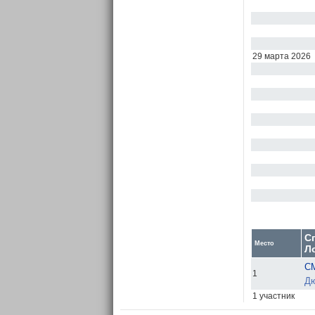
29 марта 2026
С
Место
Л
С
1
Дю
1 участник