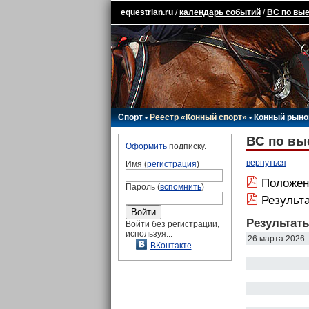
equestrian.ru
/
календарь событий
/
ВС по вые
Спорт
•
Реестр «Конный спорт»
•
Конный рыно
ВС по вы
Оформить
подписку.
вернуться
Имя (
регистрация
)
Положен
Пароль (
вспомнить
)
Результ
Результат
Войти без регистрации,
используя...
26 марта 2026
ВКонтакте