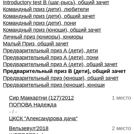
Introductory test B (шаг-рысь), общий зачет
Командный приз (дети), любители
Командный приз (дети), общий зачет
Командный приз (дети), пони
Командный приз (юноши), общий зачет
Личный приз (юниоры), юниоры
Малый Приз, общий зачет
Предварительный приз А (дети), дети
Предварительный приз А (дети), пони
Предварительный приз А (дети), общий зачет
Предварительный приз В (дети), общий зачет
Предварительный приз (юноши), общий зачет
Предварительный приз (юноши), юноши
Сир Маккартни (127)'2012
1 место
ПОПОВА Надежда
- / -
ЦКСК "Александрова дача"
Вельзевул'2018
2 место