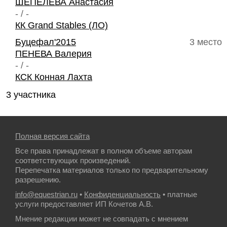
ШЕПЕЛЕВА Анастасия
- / -
КК Grand Stables (ЛО)
Буцефал'2015
3 место
ПЕНЕВА Валерия
- / -
КСК Конная Лахта
3 участника
Полная версия сайта
Все права принадлежат в полном объеме авторам
соответствующих произведений.
Перепечатка материалов только по предварительному
разрешению.
info@equestrian.ru
•
Конфиденциальность
• платные
услуги предоставляет ИП Кочетов А.В.
Мнение редакции может не совпадать с мнением