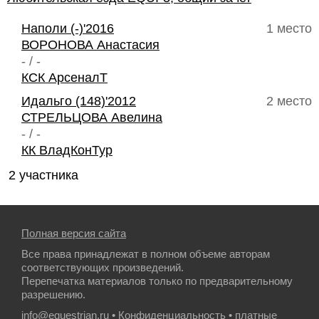
Наполи (-)'2016
1 место
ВОРОНОВА Анастасия
- / -
КСК АрсеналТ
Идальго (148)'2012
2 место
СТРЕЛЬЦОВА Авелина
- / -
КК ВладКонТур
2 участника
Полная версия сайта
Все права принадлежат в полном объеме авторам
соответствующих произведений.
Перепечатка материалов только по предварительному
разрешению.
info@equestrian.ru
•
Конфиденциальность
• платные