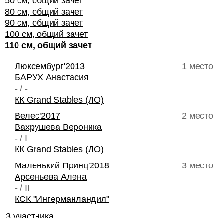
50 см, общий зачет
80 см, общий зачет
90 см, общий зачет
100 см, общий зачет
110 см, общий зачет
Люксембург'2013
1 место
БАРУХ Анастасия
- / -
КК Grand Stables (ЛО)
Велес'2017
2 место
Вахрушева Вероника
- / I
КК Grand Stables (ЛО)
Маленький Принц'2018
3 место
Арсеньева Алена
- / II
КСК "Ингерманландия"
3 участника