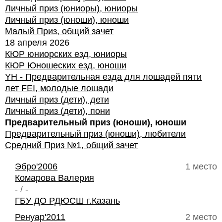
Личный приз (юниоры), юниоры
Личный приз (юноши), юноши
Малый Приз, общий зачет
18 апреля 2026
КЮР юниорских езд, юниоры
КЮР Юношеских езд, юноши
YH - Предварительная езда для лошадей пяти
лет FEI, молодые лошади
Личный приз (дети), дети
Личный приз (дети), пони
Предварительный приз (юноши), юноши
Предварительный приз (юноши), любители
Средний Приз №1, общий зачет
Эбро'2006
1 место
Комарова Валерия
- / -
ГБУ ДО РДЮСШ г.Казань
Ренуар'2011
2 место