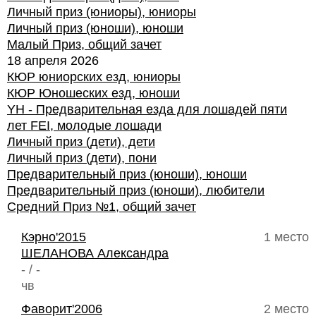
Личный приз (юниоры), юниоры
Личный приз (юноши), юноши
Малый Приз, общий зачет
18 апреля 2026
КЮР юниорских езд, юниоры
КЮР Юношеских езд, юноши
YH - Предварительная езда для лошадей пяти
лет FEI, молодые лошади
Личный приз (дети), дети
Личный приз (дети), пони
Предварительный приз (юноши), юноши
Предварительный приз (юноши), любители
Средний Приз №1, общий зачет
Кэрно'2015
1 место
ШЕЛАНОВА Александра
- / -
чв
Фаворит'2006
2 место