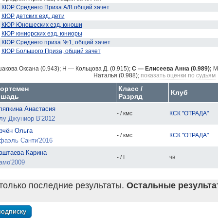
КЮР Среднего Приза А/В общий зачет
КЮР детских езд, дети
КЮР Юношеских езд, юноши
КЮР юниорских езд, юниоры
КЮР Среднего приза №1, общий зачет
КЮР Большого Приза, общий зачет
акова Оксана (0.943);
H — Кольцова Д. (0.915);
C — Елисеева Анна (0.989);
M
Наталья (0.988);
показать оценки по судьям
ортсмен
Класс /
Клуб
ошадь
Разряд
ляпкина Анастасия
- / кмс
КСК "ОТРАДА"
лу Джуниор В'2012
рчён Ольга
- / кмс
КСК "ОТРАДА"
фаэль Санти'2016
аштаева Карина
- / I
чв
амо'2009
только последние результаты.
Остальные результат