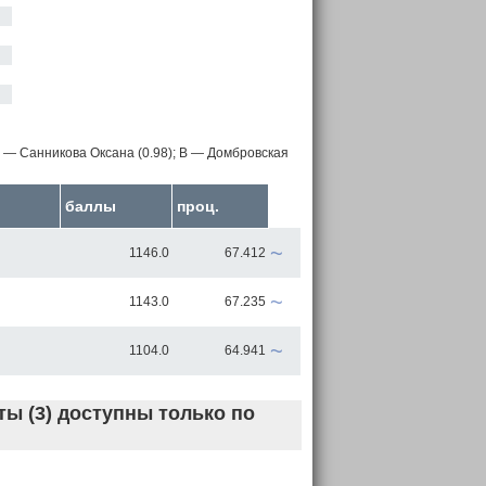
 — Санникова Оксана (0.98);
B — Домбровская
баллы
проц.
~
1146.0
67.412
~
1143.0
67.235
~
1104.0
64.941
ы (3) доступны только по