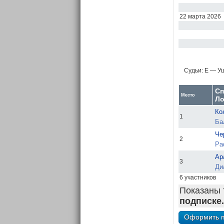
22 марта 2026
Судьи:
E — Уш
Сп
Место
Л
Ко
1
Ба
Че
2
Ра
Ар
3
Ди
6 участников
Показаны 
подписке.