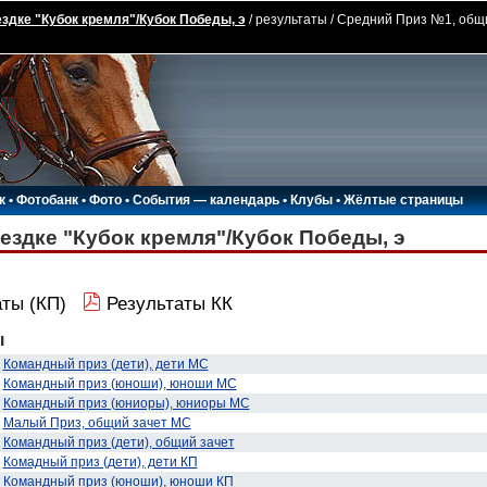
здке "Кубок кремля"/Кубок Победы, э
/ результаты / Средний Приз №1, общ
к
•
Фотобанк
•
Фото
•
События — календарь
•
Клубы
•
Жёлтые страницы
ездке "Кубок кремля"/Кубок Победы, э
ты (КП)
Результаты КК
ы
Командный приз (дети), дети МС
Командный приз (юноши), юноши МС
Командный приз (юниоры), юниоры МС
Малый Приз, общий зачет МС
Командный приз (дети), общий зачет
Комадный приз (дети), дети КП
Командный приз (юноши), юноши КП