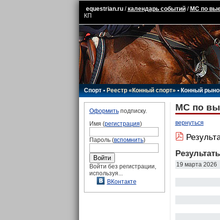
equestrian.ru
/
календарь событий
/
МС по вые
КП
Спорт
•
Реестр «Конный спорт»
•
Конный рыно
МС по вы
Оформить
подписку.
вернуться
Имя (
регистрация
)
Результа
Пароль (
вспомнить
)
Результат
19 марта 2026
Войти без регистрации,
используя...
ВКонтакте