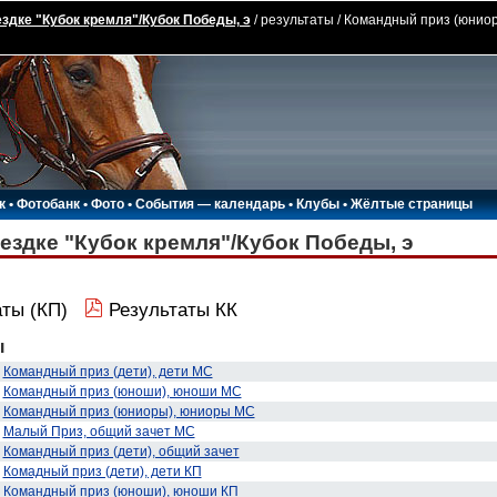
здке "Кубок кремля"/Кубок Победы, э
/ результаты / Командный приз (юниор
к
•
Фотобанк
•
Фото
•
События — календарь
•
Клубы
•
Жёлтые страницы
ездке "Кубок кремля"/Кубок Победы, э
ты (КП)
Результаты КК
ы
Командный приз (дети), дети МС
Командный приз (юноши), юноши МС
Командный приз (юниоры), юниоры МС
Малый Приз, общий зачет МС
Командный приз (дети), общий зачет
Комадный приз (дети), дети КП
Командный приз (юноши), юноши КП