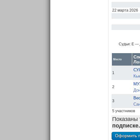
22 марта 2026
Судьи:
E — 
Сп
Место
Ло
СУ
1
Кью
МУ
2
Дон
Вес
3
Сан
5 участников
Показаны 
подписке.