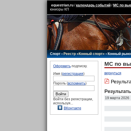
equestrian.ru
/
календарь событий
/
МС по вые
юниоры КП
Спорт
•
Реестр «Конный спорт»
•
Конный рыно
МС по вы
Оформить
подписку.
вернуться
Имя (
регистрация
)
Результа
Пароль (
вспомнить
)
Результат
19 марта 2026
Войти без регистрации,
используя...
ВКонтакте