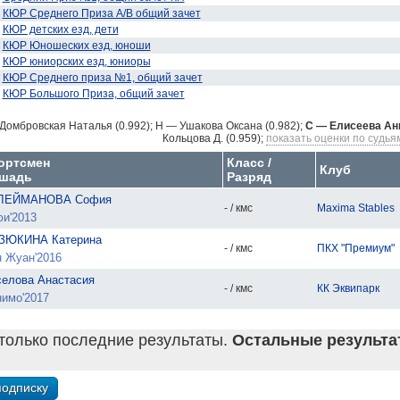
КЮР Среднего Приза А/В общий зачет
КЮР детских езд, дети
КЮР Юношеских езд, юноши
КЮР юниорских езд, юниоры
КЮР Среднего приза №1, общий зачет
КЮР Большого Приза, общий зачет
Домбровская Наталья (0.992);
H — Ушакова Оксана (0.982);
C — Елисеева Анн
Кольцова Д. (0.959);
показать оценки по судья
ортсмен
Класс /
Клуб
шадь
Разряд
ЛЕЙМАНОВА София
- / кмс
Maxima Stables
и'2013
ЗЮКИНА Катерина
- / кмс
ПКХ "Премиум"
 Жуан'2016
елова Анастасия
- / кмс
КК Эквипарк
имо'2017
только последние результаты.
Остальные результат