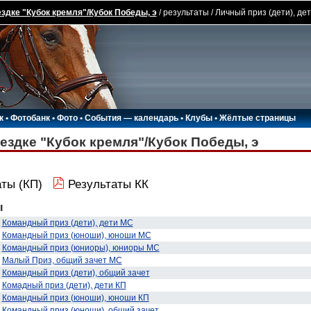
здке "Кубок кремля"/Кубок Победы, э
/ результаты / Личный приз (дети), де
к
•
Фотобанк
•
Фото
•
События — календарь
•
Клубы
•
Жёлтые страницы
ездке "Кубок кремля"/Кубок Победы, э
ты (КП)
Результаты КК
ы
Командный приз (дети), дети МС
Командный приз (юноши), юноши МС
Командный приз (юниоры), юниоры МС
Малый Приз, общий зачет МС
Командный приз (дети), общий зачет
Комадный приз (дети), дети КП
Командный приз (юноши), юноши КП
Командный приз (юноши), общий зачет