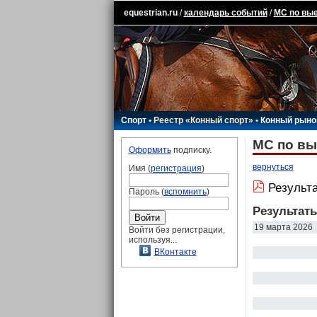
equestrian.ru
/
календарь событий
/
МС по вые
Спорт
•
Реестр «Конный спорт»
•
Конный рыно
МС по вы
Оформить
подписку.
вернуться
Имя (
регистрация
)
Результа
Пароль (
вспомнить
)
Результат
19 марта 2026
Войти без регистрации,
используя...
ВКонтакте