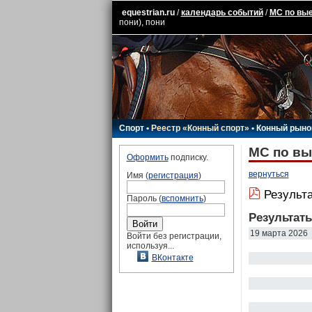
equestrian.ru
/
календарь событий
/
МС по вые
пони), пони
Спорт
•
Реестр «Конный спорт»
•
Конный рыно
МС по вы
Оформить
подписку.
вернуться
Имя (
регистрация
)
Результа
Пароль (
вспомнить
)
Результат
19 марта 2026
Войти без регистрации,
используя...
ВКонтакте