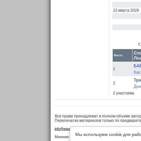
22 марта 2026
С
Сп
Место
Ло
БА
1
Кас
Тро
2
Дон
2 участника
Все права принадлежат в полном объеме авто
Перепечатка материалов только по предварит
•
•
info@equestrian.ru
Реклама на сайте
Конфиденциа
Мы используем cookie для раб
Мнение редакции может не совпадать с мнение