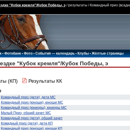
здке "Кубок кремля"/Кубок Победы, э
/ результаты / Командный приз (всадн
к
•
Фотобанк
•
Фото
•
События — календарь
•
Клубы
•
Жёлтые страницы
ездке "Кубок кремля"/Кубок Победы, э
ты (КП)
Результаты КК
ы
Командный приз (дети), дети МС
Командный приз (юноши), юноши МС
Командный приз (юниоры), юниоры МС
Малый Приз, общий зачет МС
Командный приз (дети), общий зачет
Комадный приз (дети), дети КП
Командный приз (юноши), юноши КП