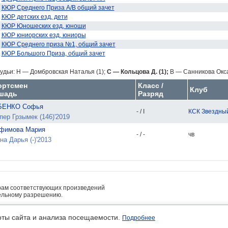
КЮР Среднего Приза А/В общий зачет
КЮР детских езд, дети
КЮР Юношеских езд, юноши
КЮР юниорских езд, юниоры
КЮР Среднего приза №1, общий зачет
КЮР Большого Приза, общий зачет
удьи:
H — Домбровская Наталья (1);
C — Кольцова Д. (1);
B — Санникова Окса
ортсмен
Класс /
Клуб
шадь
Разряд
БЕНКО Софья
- / I
КСК Звездны
пер Грзымек (146)'2019
фимова Мария
- / -
чв
на Дарья (-)'2013
рам соответствующих произведений
ельному разрешению.
• платные услуги предоставляет ИП Кочетов А.В.
льность
оты сайта и анализа посещаемости.
Подробнее
м авторов.