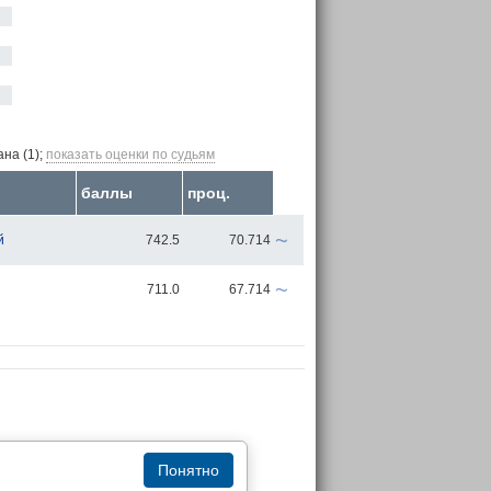
на (1);
показать оценки по судьям
баллы
проц.
~
й
742.5
70.714
~
711.0
67.714
Понятно