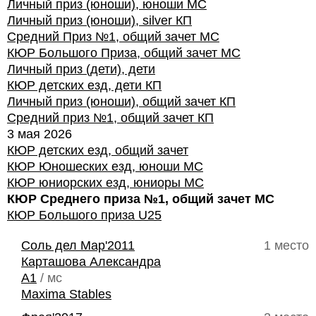
Личный приз (юноши), юноши МС
Личный приз (юноши), silver КП
Средний Приз №1, общий зачет МС
КЮР Большого Приза, общий зачет МС
Личный приз (дети), дети
КЮР детских езд, дети КП
Личный приз (юноши), общий зачет КП
Средний приз №1, общий зачет КП
3 мая 2026
КЮР детских езд, общий зачет
КЮР Юношеских езд, юноши МС
КЮР юниорских езд, юниоры МС
КЮР Среднего приза №1, общий зачет МС
КЮР Большого приза U25
Соль дел Мар'2011
1 место
Карташова Александра
A1
/ мс
Maxima Stables