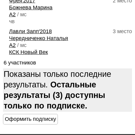
Фрея'2017
2 место
Божнева Марина
A2
/ мс
чв
Лавли Запп'2018
3 место
Чередниченко Наталья
A2
/ мс
КСК Новый Век
6 участников
Показаны только последние
результаты.
Остальные
результаты (3) доступны
только по подписке.