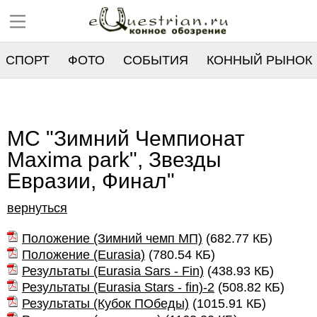
СПОРТ
ФОТО
СОБЫТИЯ
КОННЫЙ РЫНОК
РЕЕСТР
МС "Зимний Чемпионат
Маxima park", Звезды
Евразии, Финал"
вернуться
Положение (Зимний чемп МП)
(
682.77 КБ
)
Положение (Eurasia)
(
780.54 КБ
)
Результаты (Eurasia Sars - Fin)
(
438.93 КБ
)
Результаты (Eurasia Stars - fin)-2
(
508.82 КБ
)
Результаты (Кубок ПОбеды)
(
1015.91 КБ
)