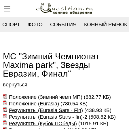
СПОРТ
ФОТО
СОБЫТИЯ
КОННЫЙ РЫНОК
РЕЕСТР
МС "Зимний Чемпионат
Маxima park", Звезды
Евразии, Финал"
вернуться
Положение (Зимний чемп МП)
(
682.77 КБ
)
Положение (Eurasia)
(
780.54 КБ
)
Результаты (Eurasia Sars - Fin)
(
438.93 КБ
)
Результаты (Eurasia Stars - fin)-2
(
508.82 КБ
)
Результаты (Кубок ПОбеды)
(
1015.91 КБ
)