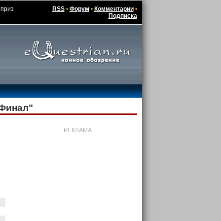
 приз
RSS
•
Форум
•
Комментарии
•
Подписка
 Финал"
РЕКЛАМА