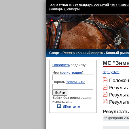
equestrian.ru
/
календарь событий
/
МС "Зимни
(юниоры), юниоры
Спорт
•
Реестр «Конный спорт»
•
Конный рыно
МС "Зимн
Оформить
подписку.
вернуться
Имя (
регистрация
)
Положен
Пароль (
вспомнить
)
Результа
Результат
Войти без регистрации,
Результ
используя...
ВКонтакте
Результат
26 февраля 20