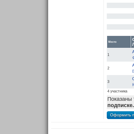
Место
1
2
В
3
4 участника
Показаны 
подписке.