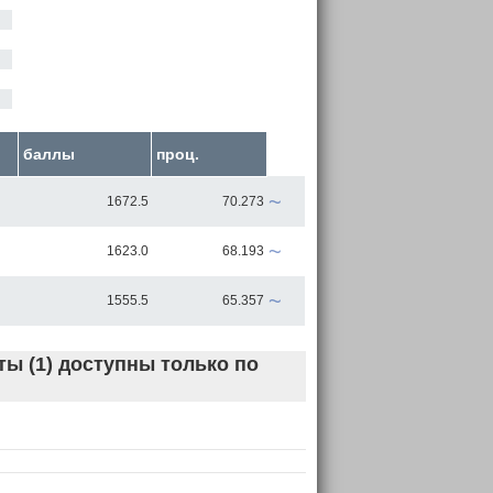
баллы
проц.
~
1672.5
70.273
~
1623.0
68.193
~
1555.5
65.357
ы (1) доступны только по