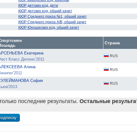
КЮР юниорских езд, юниоры
КЮР детских езд, дети
КЮР детских езд, общий зачет
КЮР Среднего приза №1, общий зачет
КЮР Среднего приза А/В, общий зачет
КЮР Юношеских езд, общий зачет
Спортсмен
Страна
Лошадь
АРСЕНЬЕВА Екатерина
RUS
Фест Класс Делюкс'2011
АЛЕКСЕЕВА Алена
RUS
инипег'2011
СУЛЕЙМАНОВА София
RUS
Кьюи'2013
только последние результаты.
Остальные результат