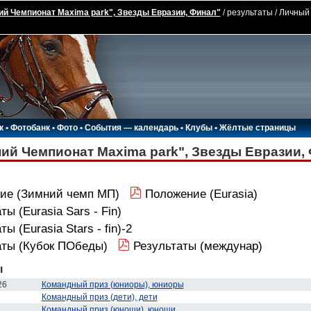
й Чемпионат Маxima park", Звезды Евразии, Финал"
/ результаты / Личный
к
•
Фотобанк
•
Фото
•
События — календарь
•
Клубы
•
Жёлтые страницы
ий Чемпионат Маxima park", Звезды Евразии,
ие (Зимний чемп МП)
Положение (Eurasia)
ты (Eurasia Sars - Fin)
ы (Eurasia Stars - fin)-2
аты (Кубок ПОбеды)
Результаты (междунар)
ы
26
Командный приз (юниоры), юниоры
Командный приз (дети), дети
Командный приз (юноши), юноши