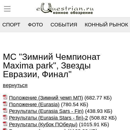
СПОРТ
ФОТО
СОБЫТИЯ
КОННЫЙ РЫНОК
РЕЕСТР
МС "Зимний Чемпионат
Маxima park", Звезды
Евразии, Финал"
вернуться
Положение (Зимний чемп МП)
(
682.77 КБ
)
Положение (Eurasia)
(
780.54 КБ
)
Результаты (Eurasia Sars - Fin)
(
438.93 КБ
)
Результаты (Eurasia Stars - fin)-2
(
508.82 КБ
)
Результаты (Кубок ПОбеды)
(
1015.91 КБ
)