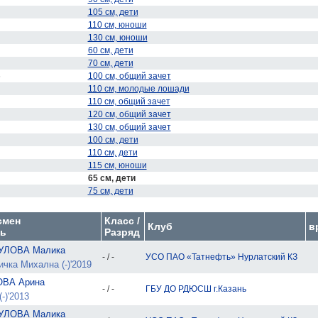
105 см, дети
110 см, юноши
130 см, юноши
60 см, дети
70 см, дети
6
100 см, общий зачет
110 см, молодые лошади
110 см, общий зачет
120 см, общий зачет
130 см, общий зачет
100 см, дети
110 см, дети
115 см, юноши
65 см, дети
75 см, дети
смен
Класс /
Клуб
в
ь
Разряд
УЛОВА Малика
- / -
УСО ПАО «Татнефть» Нурлатский КЗ
чка Михална (-)'2019
ВА Арина
- / -
ГБУ ДО РДЮСШ г.Казань
-)'2013
УЛОВА Малика