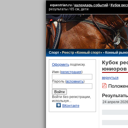
equestrian.ru
/
календарь событий
/
Кубок рес
результаты / 65 см, дети
Спорт
•
Реестр «Конный спорт»
•
Конный рыно
Кубок рес
Оформить
подписку.
юниоров
Имя (
регистрация
)
вернуться
Пароль (
вспомнить
)
Положен
Результат
Войти без регистрации,
используя...
24 апреля 202
ВКонтакте