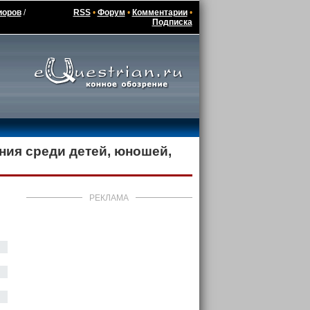
иоров
/
RSS
•
Форум
•
Комментарии
•
Подписка
-ния среди детей, юношей,
РЕКЛАМА