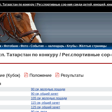
п. Татарстан по конкуру / Рег.спортивные сор-ния среди детей, юношей, юн
к
•
Фотобанк
•
Фото
•
События — календарь
•
Клубы
•
Жёлтые страницы
п. Татарстан по конкуру / Рег.спортивные сор
ие (Кубок)
Положение
Результаты
ы
6
90 см, молодые лошади
90 см, общий зачет
105 см, молодые лошади
115 см, общий зачет
125 см, общий зачет
90 см, дети