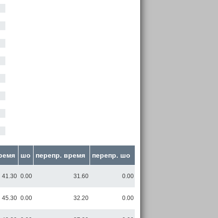
ремя
шо
перепр. время
перепр. шо
41.30
0.00
31.60
0.00
45.30
0.00
32.20
0.00