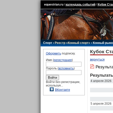
equestrian.ru
/
календарь событий
/
Кубок Ста
Спорт
•
Реестр «Конный спорт»
•
Конный рыно
Кубок Ст
Оформить
подписку.
вернуться
Имя (
регистрация
)
Результ
Пароль (
вспомнить
)
Результат
4 апреля 2026
Войти без регистрации,
используя...
ВКонтакте
5 апреля 2026