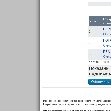
Спо
Место
Лош
ПЕРВ
1
Миле
ПОП
2
Сумр
РВАЧ
3
Сумр
46 участников
Показаны 
подписке.
Все права принадлежат в полном объеме авто
Перепечатка материалов только по предварит
•
•
info@equestrian.ru
Реклама на сайте
Конфиденциа