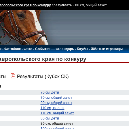
вропольского края по конкуру
/ результаты / 80 см, общий зачет
к
•
Фотобанк
•
Фото
•
События — календарь
•
Клубы
•
Жёлтые страницы
авропольского края по конкуру
аты
Результаты (Кубок СК)
ы
70 см, дети
70 см, общий зачет
90 см, общий зачет
110 см, юноши
110 см, общий зачет
80 см, дети
80 см, общий зачет
100 см, общий зачет