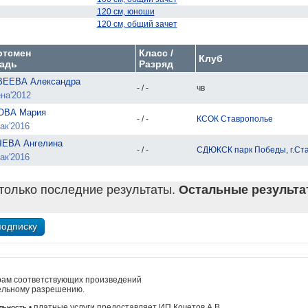
120 см, юноши
120 см, общий зачет
ртсмен
Класс /
Клуб
адь
Разряд
ЕЕВА Александра
- / -
чв
на'2012
ОВА Мария
- / -
КСОК Ставрополье
ак'2016
ЕВА Ангелина
- / -
СДЮКСК парк Победы, г.Ст
ак'2016
только последние результаты.
Остальные результат
рам соответствующих произведений
ельному разрешению.
• платные услуги предоставляет ИП Кочетов А.В.
льность