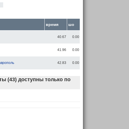
время
шо
40.67
0.00
41.96
0.00
аврополь
42.83
0.00
ы (43) доступны только по