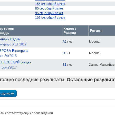
155 см, общий зачет
85 см, общий зачет
95 см, общий зачет
105 см, общий зачет
ортсмен
Класс /
Регион
шадь
Разряд
евань Вадим
A2
/ мс
Москва
куриус АЕГ'2012
БРОВА Екатерина
D1
/ I
Москва
кс Эм'2015
СЬКОВСКИЙ Богдан
B1
/ мс
Ханты-Мансийск
 Бриз'2017
только последние результаты.
Остальные результат
рам соответствующих произведений