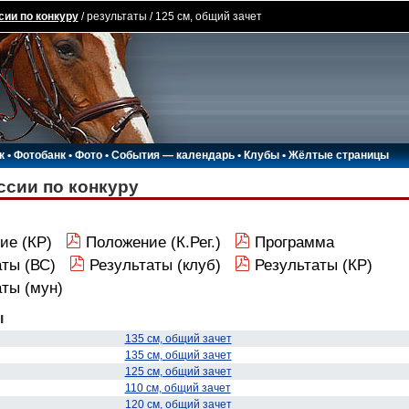
сии по конкуру
/ результаты / 125 см, общий зачет
к
•
Фотобанк
•
Фото
•
События — календарь
•
Клубы
•
Жёлтые страницы
ссии по конкуру
ие (КР)
Положение (К.Рег.)
Программа
ты (ВС)
Результаты (клуб)
Результаты (КР)
ты (мун)
ы
135 см, общий зачет
135 см, общий зачет
125 см, общий зачет
110 см, общий зачет
120 см, общий зачет