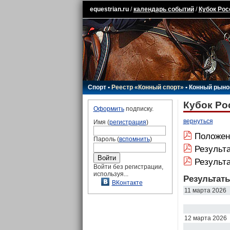
equestrian.ru
/
календарь событий
/
Кубок Рос
Спорт
•
Реестр «Конный спорт»
•
Конный рыно
Кубок Ро
Оформить
подписку.
вернуться
Имя (
регистрация
)
Положен
Пароль (
вспомнить
)
Результа
Результа
Войти без регистрации,
используя...
Результат
ВКонтакте
11 марта 2026
12 марта 2026