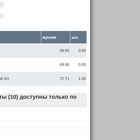
время
шо
58.60
0.00
69.06
0.00
ий АО
72.71
1.00
ы (10) доступны только по