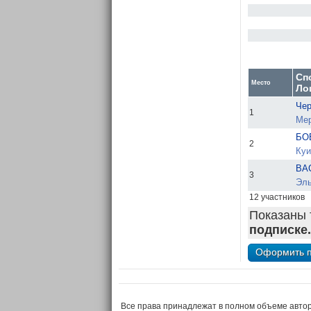
Сп
Место
Ло
Чер
1
Мер
БО
2
Куи
ВА
3
Эль
12 участников
Показаны 
подписке.
Все права принадлежат в полном объеме авто