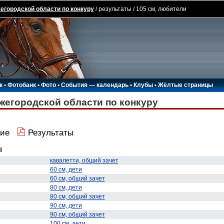
егородской области по конкуру
/ результаты / 105 см, любители
к
•
Фотобанк
•
Фото
•
События — календарь
•
Клубы
•
Жёлтые страницы
жегородской области по конкуру
ие
Результаты
ы
кавалетти, общий зачет
60 см, дети
60 см, общий зачет
80 см, дети
80 см, общий зачет
90 см, дети
90 см, общий зачет
100 см, дети