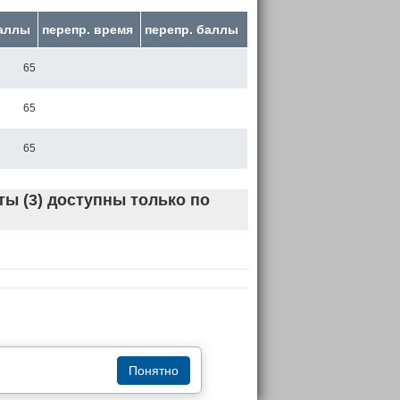
баллы
перепр. время
перепр. баллы
65
65
65
ы (3) доступны только по
Понятно