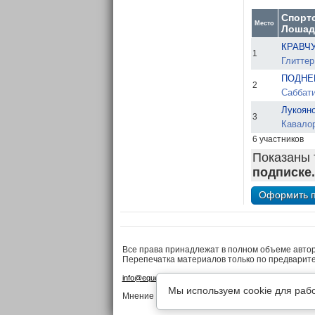
Спорт
Место
Лошад
КРАВЧУ
1
Глиттер
ПОДНЕ
2
Саббати
Лукоян
3
Кавалор
6 участников
Показаны 
подписке.
Все права принадлежат в полном объеме авто
Перепечатка материалов только по предварит
•
•
info@equestrian.ru
Реклама на сайте
Конфиденциа
Мы используем cookie для раб
Мнение редакции может не совпадать с мнение