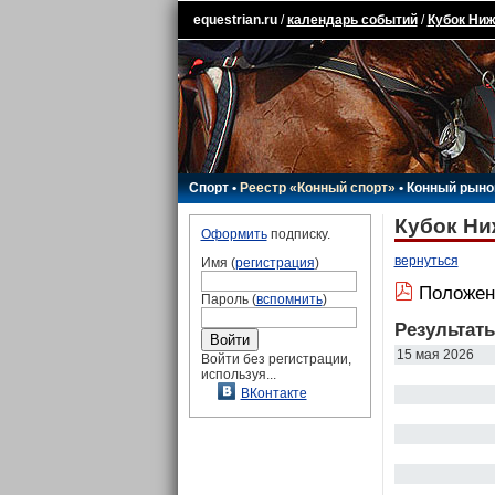
equestrian.ru
/
календарь событий
/
Кубок Ниж
Спорт
•
Реестр «Конный спорт»
•
Конный рыно
Кубок Ни
Оформить
подписку.
вернуться
Имя (
регистрация
)
Положен
Пароль (
вспомнить
)
Результат
15 мая 2026
Войти без регистрации,
используя...
ВКонтакте