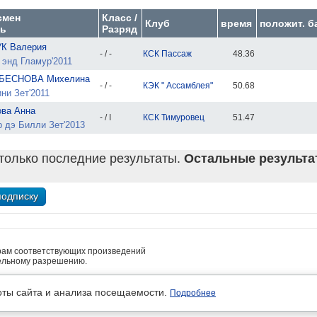
смен
Класс /
Клуб
время
положит. 
ь
Разряд
К Валерия
- / -
КСК Пассаж
48.36
 энд Гламур'2011
БЕСНОВА Михелина
- / -
КЭК " Ассамблея"
50.68
ни Зет'2011
ова Анна
- / I
КСК Тимуровец
51.47
 дэ Билли Зет'2013
только последние результаты.
Остальные результат
рам соответствующих произведений
ельному разрешению.
• платные услуги предоставляет ИП Кочетов А.В.
льность
оты сайта и анализа посещаемости.
Подробнее
м авторов.