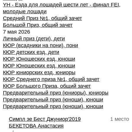
YH - Езда для лошадей шести лет - финал FEI,
молодые лошади
Средний Приз №1, общий зачет
Большой Приз, общий зачет
7 мая 2026
Личный приз (дети), дети
КЮР (всадники на пони), пони
КЮР детских езд, дети
КЮР Юношеских езд, юноши
КЮР Юношеских езд, юноши
КЮР юниорских езд, юниоры
КЮР Среднего приза №1, общий зачет
КЮР Большого Приза, общий зачет
Предварительный приз (юниоры), юниоры
Предварительный приз (юноши), юноши
Предварительный приз (юноши), юноши
Симпл зе Бест Джуниор'2019
1 место
БЕКЕТОВА Анастасия