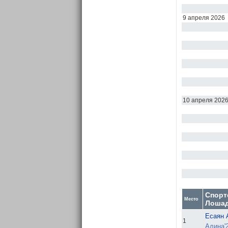
9 апреля 2026
10 апреля 202
Спорт
Место
Лоша
Есаян 
1
Алина'