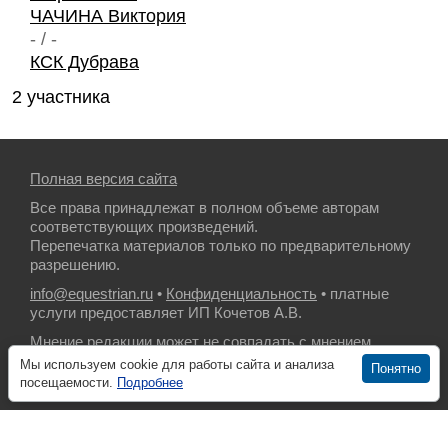
ЧАЧИНА Виктория
- / -
КСК Дубрава
2 участника
Полная версия сайта
Все права принадлежат в полном объеме авторам
соответствующих произведений.
Перепечатка материалов только по предварительному
разрешению.
info@equestrian.ru
•
Конфиденциальность
• платные
услуги предоставляет ИП Кочетов А.В.
Мнение редакции может не совпадать с мнением
авторов.
Мы используем cookie для работы сайта и анализа
Понятно
посещаемости.
Подробнее