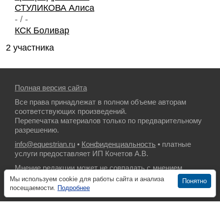
СТУЛИКОВА Алиса
- / -
КСК Боливар
2 участника
Полная версия сайта
Все права принадлежат в полном объеме авторам
соответствующих произведений.
Перепечатка материалов только по предварительному
разрешению.
info@equestrian.ru
•
Конфиденциальность
• платные
услуги предоставляет ИП Кочетов А.В.
Мнение редакции может не совпадать с мнением
авторов.
Мы используем cookie для работы сайта и анализа
Понятно
посещаемости.
Подробнее