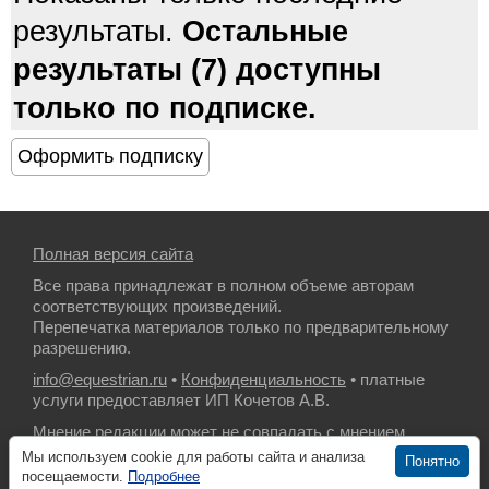
результаты.
Остальные
результаты (7) доступны
только по подписке.
Полная версия сайта
Все права принадлежат в полном объеме авторам
соответствующих произведений.
Перепечатка материалов только по предварительному
разрешению.
info@equestrian.ru
•
Конфиденциальность
• платные
услуги предоставляет ИП Кочетов А.В.
Мнение редакции может не совпадать с мнением
авторов.
Мы используем cookie для работы сайта и анализа
Понятно
посещаемости.
Подробнее