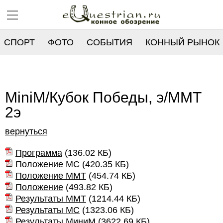
СПОРТ
ФОТО
СОБЫТИЯ
КОННЫЙ РЫНОК
РЕЕСТР
MiniM/Кубок Победы, э/MMT
2э
вернуться
Программа
(
136.02 КБ
)
Положение МС
(
420.35 КБ
)
Положение ММТ
(
454.74 КБ
)
Положение
(
493.82 КБ
)
Результаты ММТ
(
1214.44 КБ
)
Результаты МС
(
1323.06 КБ
)
Результаты МиниМ
(
3622.69 КБ
)