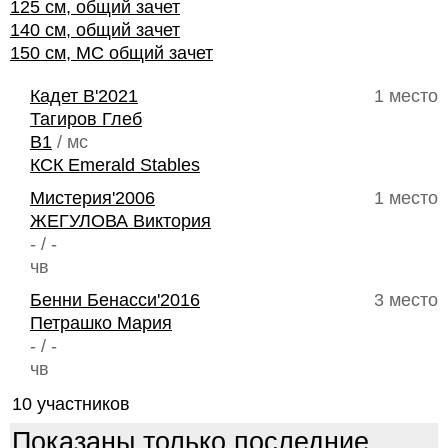
125 см, общий зачет
140 см, общий зачет
150 см, МС общий зачет
Кадет В'2021
1 место
Тагиров Глеб
B1
/ мс
КСК Emerald Stables
Мистерия'2006
1 место
ЖЕГУЛОВА Виктория
- / -
чв
Бенни Бенасси'2016
3 место
Петрашко Мария
- / -
чв
10 участников
Показаны только последние