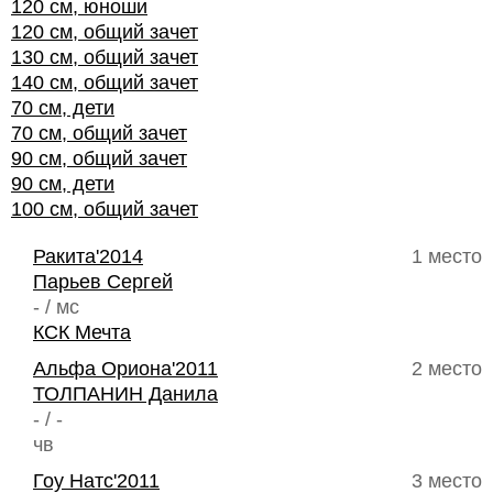
120 см, юноши
120 см, общий зачет
130 см, общий зачет
140 см, общий зачет
70 см, дети
70 см, общий зачет
90 см, общий зачет
90 см, дети
100 см, общий зачет
Ракита'2014
1 место
Парьев Сергей
- / мс
КСК Мечта
Альфа Ориона'2011
2 место
ТОЛПАНИН Данила
- / -
чв
Гоу Натс'2011
3 место