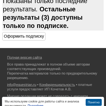
Показаны только последние
результаты.
Остальные
результаты (3) доступны
только по подписке.
Полная версия сайта
Все права принадлежат в полном объеме авторам
соответствующих произведений.
Перепечатка материалов только по предварительному
разрешению.
info@equestrian.ru
•
Конфиденциальность
• платные
услуги предоставляет ИП Кочетов А.В.
Мнение редакции может не совпадать с мнением
авторов.
Мы используем cookie для работы сайта и анализа
Понятно
посещаемости.
Подробнее