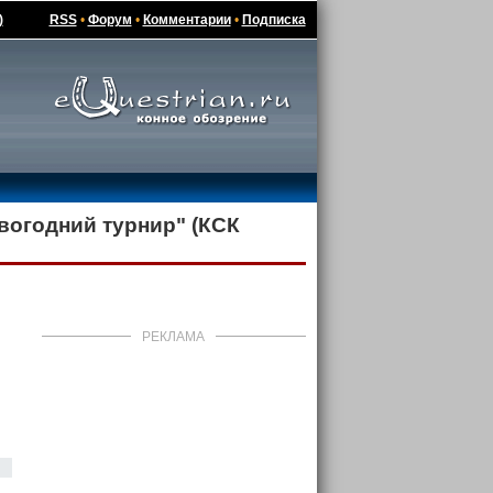
)
RSS
•
Форум
•
Комментарии
•
Подписка
вогодний турнир" (КСК
РЕКЛАМА