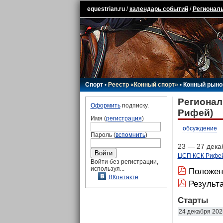
equestrian.ru
/
календарь событий
/
Региональ
Спорт
•
Реестр «Конный спорт»
•
Конный рыно
Регионал
Оформить
подписку.
Рифей)
Имя (
регистрация
)
обсуждение
Пароль (
вспомнить
)
23 — 27 декаб
ЦСП КСК Рифе
Войти без регистрации,
используя...
Положен
ВКонтакте
Результ
Старты
24 декабря 202