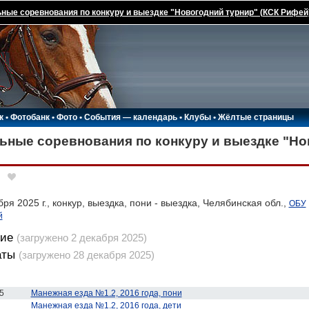
ные соревнования по конкуру и выездке "Новогодний турнир" (КСК Рифей
к
•
Фотобанк
•
Фото
•
События — календарь
•
Клубы
•
Жёлтые страницы
ьные соревнования по конкуру и выездке "Но
ря 2025 г., конкур, выездка, пони - выездка, Челябинская обл.,
ОБУ
й
ие
(загружено 2 декабря 2025)
аты
(загружено 28 декабря 2025)
5
Манежная езда №1.2, 2016 года, пони
Манежная езда №1.2, 2016 года, дети