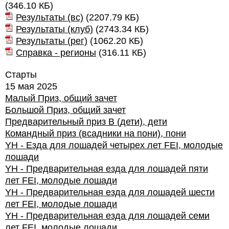
(
346.10 КБ
)
Результаты (вс)
(
2207.79 КБ
)
Результаты (клуб)
(
2743.34 КБ
)
Результаты (рег)
(
1062.20 КБ
)
Справка - регионы
(
316.11 КБ
)
Старты
15 мая 2025
Малый Приз, общий зачет
Большой Приз, общий зачет
Предварительный приз В (дети), дети
Командный приз (всадники на пони), пони
YH - Езда для лошадей четырех лет FEI, молодые
лошади
YH - Предварительная езда для лошадей пяти
лет FEI, молодые лошади
YH - Предварительная езда для лошадей шести
лет FEI, молодые лошади
YH - Предварительная езда для лошадей семи
лет FEI, молодые лошади