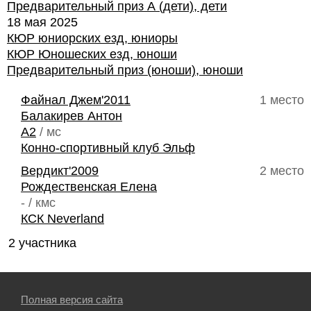
Предварительный приз А (дети), дети
18 мая 2025
КЮР юниорских езд, юниоры
КЮР Юношеских езд, юноши
Предварительный приз (юноши), юноши
Файнал Джем'2011
1 место
Балакирев Антон
A2
/ мс
Конно-спортивный клуб Эльф
Вердикт'2009
2 место
Рождественская Елена
- / кмс
КСК Neverland
2 участника
Полная версия сайта