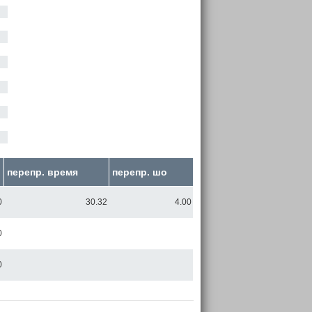
перепр. время
перепр. шо
0
30.32
4.00
0
0