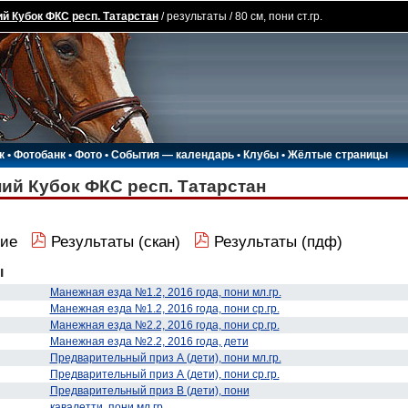
й Кубок ФКС респ. Татарстан
/ результаты / 80 см, пони ст.гр.
к
•
Фотобанк
•
Фото
•
События — календарь
•
Клубы
•
Жёлтые страницы
ий Кубок ФКС респ. Татарстан
ие
Результаты (скан)
Результаты (пдф)
ы
Манежная езда №1.2, 2016 года, пони мл.гр.
Манежная езда №1.2, 2016 года, пони ср.гр.
Манежная езда №2.2, 2016 года, пони ср.гр.
Манежная езда №2.2, 2016 года, дети
Предварительный приз А (дети), пони мл.гр.
Предварительный приз А (дети), пони ср.гр.
Предварительный приз В (дети), пони
кавалетти, пони мл.гр.