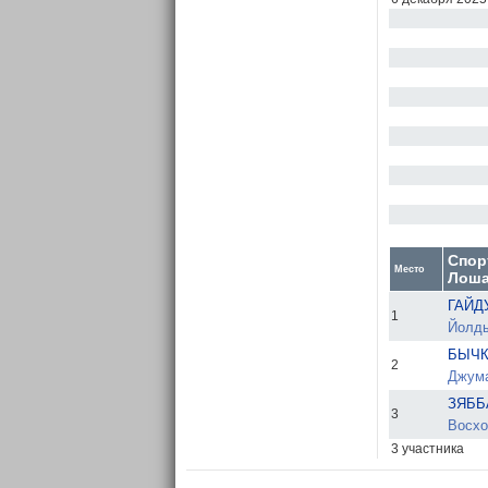
Спор
Место
Лош
ГАЙД
1
Йолдыз
БЫЧК
2
Джума
ЗЯББ
3
Восход
3 участника