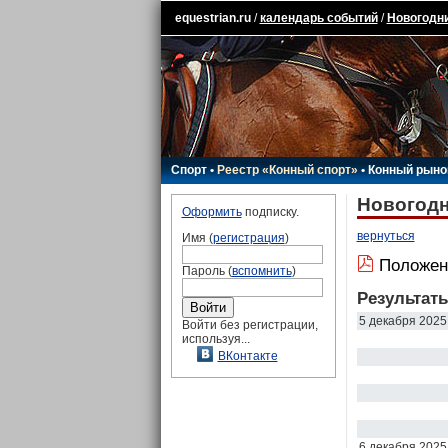
equestrian.ru
/
календарь событий
/
Новогодни
Спорт
•
Реестр «Конный спорт»
•
Конный рыно
Новогодн
Оформить
подписку.
вернуться
Имя (
регистрация
)
Положен
Пароль (
вспомнить
)
Результат
5 декабря 2025
Войти без регистрации,
используя...
ВКонтакте
6 декабря 2025