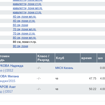
кавалетти, пони ст.гр.
кавалетти, пони мл.гр.
кавалетти, пони ст.гр.
40 см, пони мл.гр.
40 см, пони ст.гр.
60 см, пони
70 см, пони мл.гр.
70 см, пони ст.гр.
80 см, пони мл.гр.
80 см, пони ст.гр.
90 см, пони
тсмен
Класс /
Клуб
время
шо
адь
Разряд
УКОВА Надежда
- / -
МКСК Казань
0.0
 (-)'2012
ОВА Милана
- / -
чв
47.75
4.0
нджи'2015
АРОВ Азат
- / -
чв
50.22
4.0
 (-)'2017