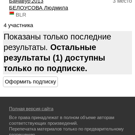
Банавур'2013
3 место
БЕЛОУСОВА Людмила
BLR
4 участника
Показаны только последние
результаты.
Остальные
результаты (1) доступны
только по подписке.
Полная версия сайта
Все права принадлежат в полном объеме авторам
соответствующих произведений.
Перепечатка материалов только по предварительному
разрешению.