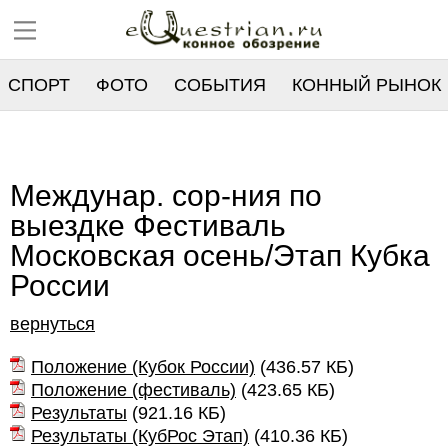
СПОРТ
ФОТО
СОБЫТИЯ
КОННЫЙ РЫНОК
РЕЕСТР
Междунар. сор-ния по
выездке Фестиваль
Московская осень/Этап Кубка
России
вернуться
Положение (Кубок России)
(
436.57 КБ
)
Положение (фестиваль)
(
423.65 КБ
)
Результаты
(
921.16 КБ
)
Результаты (КубРос Этап)
(
410.36 КБ
)