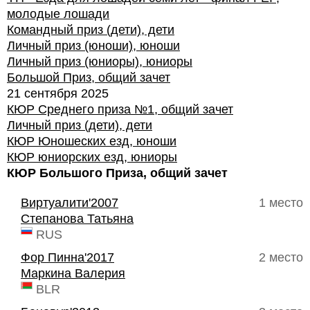
молодые лошади
Командный приз (дети), дети
Личный приз (юноши), юноши
Личный приз (юниоры), юниоры
Большой Приз, общий зачет
21 сентября 2025
КЮР Среднего приза №1, общий зачет
Личный приз (дети), дети
КЮР Юношеских езд, юноши
КЮР юниорских езд, юниоры
КЮР Большого Приза, общий зачет
Виртуалити'2007
1 место
Степанова Татьяна
RUS
Фор Пинна'2017
2 место
Маркина Валерия
BLR