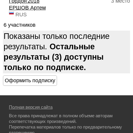
Гордон'2018
3 место
ЕРШОВ Артем
RUS
6 участников
Показаны только последние
результаты.
Остальные
результаты (3) доступны
только по подписке.
Полная версия сайта
Все права принадлежат в полном объеме авторам
соответствующих произведений.
Перепечатка материалов только по предварительному
разрешению.