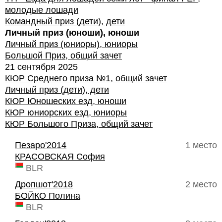
молодые лошади
Командный приз (дети), дети
Личный приз (юноши), юноши
Личный приз (юниоры), юниоры
Большой Приз, общий зачет
21 сентября 2025
КЮР Среднего приза №1, общий зачет
Личный приз (дети), дети
КЮР Юношеских езд, юноши
КЮР юниорских езд, юниоры
КЮР Большого Приза, общий зачет
Пезаро'2014
1 место
КРАСОВСКАЯ София
BLR
Дропшот'2018
2 место
БОЙКО Полина
BLR