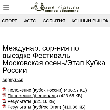
СПОРТ
ФОТО
СОБЫТИЯ
КОННЫЙ РЫНОК
РЕЕСТР
Междунар. сор-ния по
выездке Фестиваль
Московская осень/Этап Кубка
России
вернуться
Положение (Кубок России)
(
436.57 КБ
)
Положение (фестиваль)
(
423.65 КБ
)
Результаты
(
921.16 КБ
)
Результаты (КубРос Этап)
(
410.36 КБ
)