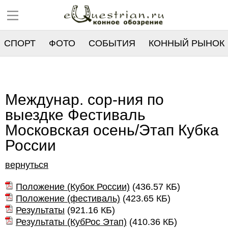
СПОРТ
ФОТО
СОБЫТИЯ
КОННЫЙ РЫНОК
РЕЕСТР
Междунар. сор-ния по
выездке Фестиваль
Московская осень/Этап Кубка
России
вернуться
Положение (Кубок России)
(
436.57 КБ
)
Положение (фестиваль)
(
423.65 КБ
)
Результаты
(
921.16 КБ
)
Результаты (КубРос Этап)
(
410.36 КБ
)