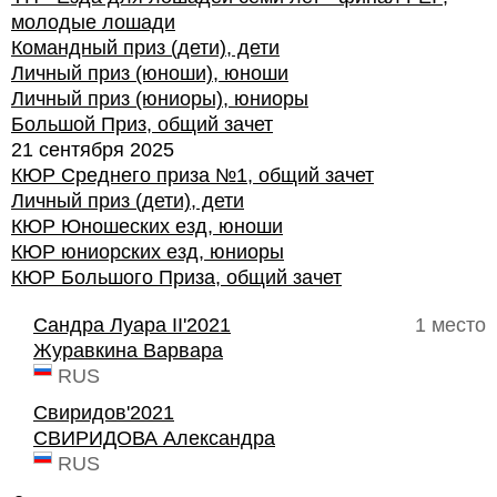
молодые лошади
Командный приз (дети), дети
Личный приз (юноши), юноши
Личный приз (юниоры), юниоры
Большой Приз, общий зачет
21 сентября 2025
КЮР Среднего приза №1, общий зачет
Личный приз (дети), дети
КЮР Юношеских езд, юноши
КЮР юниорских езд, юниоры
КЮР Большого Приза, общий зачет
Сандра Луара II'2021
1 место
Журавкина Варвара
RUS
Свиридов'2021
СВИРИДОВА Александра
RUS