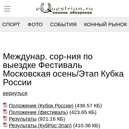
СПОРТ
ФОТО
СОБЫТИЯ
КОННЫЙ РЫНОК
РЕЕСТР
Междунар. сор-ния по
выездке Фестиваль
Московская осень/Этап Кубка
России
вернуться
Положение (Кубок России)
(
436.57 КБ
)
Положение (фестиваль)
(
423.65 КБ
)
Результаты
(
921.16 КБ
)
Результаты (КубРос Этап)
(
410.36 КБ
)