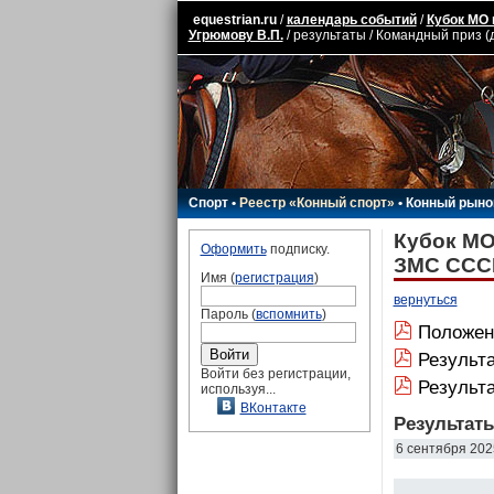
equestrian.ru
/
календарь событий
/
Кубок МО 
Угрюмову В.П.
/ результаты / Командный приз (
Спорт
•
Реестр «Конный спорт»
•
Конный рыно
Кубок МО
Оформить
подписку.
ЗМС СССР
Имя (
регистрация
)
вернуться
Пароль (
вспомнить
)
Положен
Результ
Войти без регистрации,
Результ
используя...
ВКонтакте
Результат
6 сентября 202