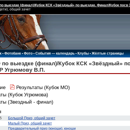
по выездке (финал)/Кубок КСК «Звёздный» по выездке. Финал/Кубок пос
дети), общий зачет
к
•
Фотобанк
•
Фото
•
События — календарь
•
Клубы
•
Жёлтые страницы
 по выездке (финал)/Кубок КСК «Звёздный» по
 Угрюмову В.П.
ие
Результаты (Кубок МО)
аты (Кубок Угрюмова)
аты (Звездный - финал)
ы
5
Большой Приз, общий зачет
Малый Приз, общий зачет
Предварительный приз (юноши), юноши