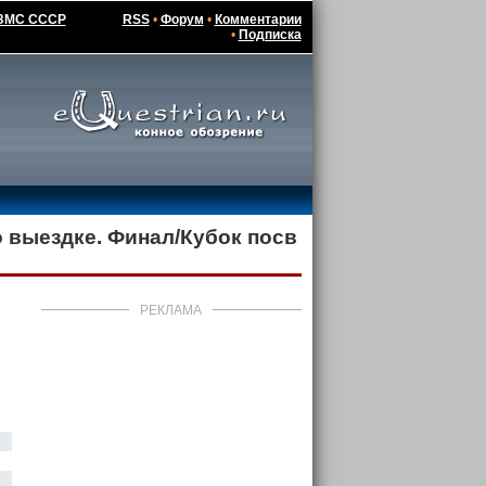
в ЗМС СССР
RSS
•
Форум
•
Комментарии
•
Подписка
 выездке. Финал/Кубок посв
РЕКЛАМА