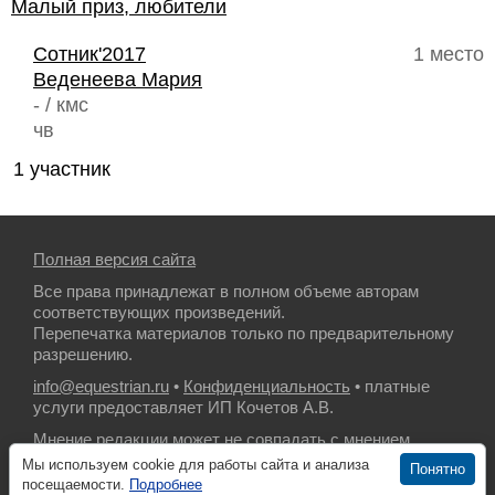
Малый приз, любители
Сотник'2017
1 место
Веденеева Мария
- / кмс
чв
1 участник
Полная версия сайта
Все права принадлежат в полном объеме авторам
соответствующих произведений.
Перепечатка материалов только по предварительному
разрешению.
info@equestrian.ru
•
Конфиденциальность
• платные
услуги предоставляет ИП Кочетов А.В.
Мнение редакции может не совпадать с мнением
авторов.
Мы используем cookie для работы сайта и анализа
Понятно
посещаемости.
Подробнее