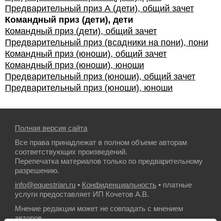
Предварительный приз А (дети), общий зачет
Командный приз (дети), дети
Командный приз (дети), общий зачет
Предварительный приз (всадники на пони), пони
Командный приз (юноши), общий зачет
Командный приз (юноши), юноши
Предварительный приз (юноши), общий зачет
Предварительный приз (юноши), юноши
Полная версия сайта
Все права принадлежат в полном объеме авторам
соответствующих произведений.
Перепечатка материалов только по предварительному
разрешению.
info@equestrian.ru
•
Конфиденциальность
• платные
услуги предоставляет ИП Кочетов А.В.
Мнение редакции может не совпадать с мнением
авторов.