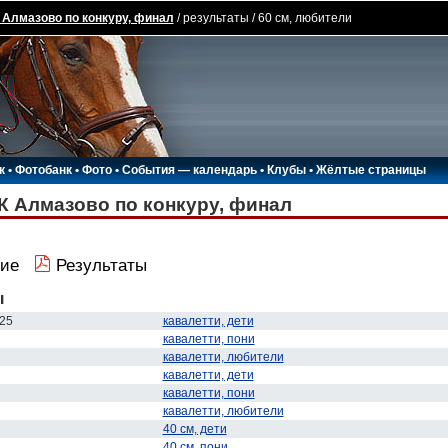
 Алмазово по конкуру, финал
/ результаты / 60 см, любители
к
•
Фотобанк
•
Фото
•
События — календарь
•
Клубы
•
Жёлтые страницы
К Алмазово по конкуру, финал
ие
Результаты
ы
25
кавалетти, дети
кавалетти, пони
кавалетти, любители
кавалетти, дети
кавалетти, пони
кавалетти, любители
40 см, дети
40 см, пони