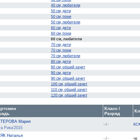
40 см, любители
50 см, дети
50 см, пони
50 см, любители
60 см, дети
60 см, пони
60 см, любители
70 см, дети
70 см, пони
70 см, любители
80 см, дети
80 см, общий зачет
90 см, дети
90 см, общий зачет
100 см, общий зачет
110 см, общий зачет
120 см, общий зачет
ртсмен
Класс /
Кл
шадь
Разряд
ТЕРОВА Мария
- / -
КСК
а Рика'2015
ЯК Наталья
- / -
чв