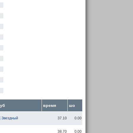
уб
время
шо
 Звездный
37.10
0.00
38.70
0.00