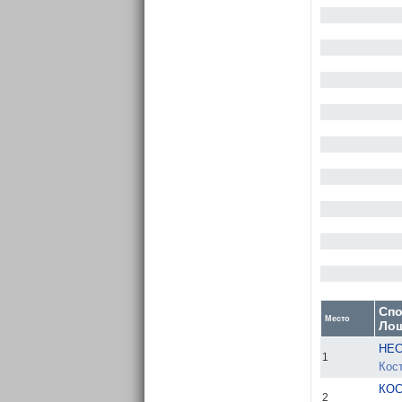
Спо
Место
Ло
НЕС
1
Кост
КОС
2