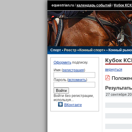
equestrian.ru
/
календарь событий
/
Кубок КСК
Спорт
•
Реестр «Конный спорт»
•
Конный рыно
Кубок КС
Оформить
подписку.
вернуться
Имя (
регистрация
)
Положен
Пароль (
вспомнить
)
Результат
27 сентября 20
Войти без регистрации,
используя...
ВКонтакте