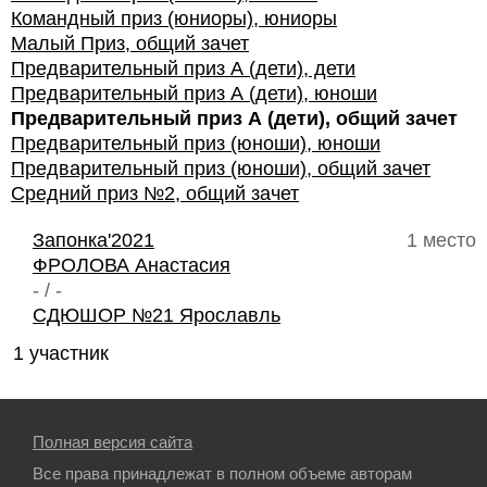
Командный приз (юниоры), юниоры
Малый Приз, общий зачет
Предварительный приз А (дети), дети
Предварительный приз А (дети), юноши
Предварительный приз А (дети), общий зачет
Предварительный приз (юноши), юноши
Предварительный приз (юноши), общий зачет
Средний приз №2, общий зачет
Запонка'2021
1 место
ФРОЛОВА Анастасия
- / -
СДЮШОР №21 Ярославль
1 участник
Полная версия сайта
Все права принадлежат в полном объеме авторам