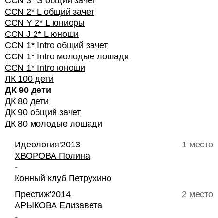
CCN 3* S общий зачет
CCN 2* L общий зачет
CCN Y 2* L юниоры
CCN J 2* L юноши
CCN 1* Intro общий зачет
CCN 1* Intro молодые лошади
CCN 1* Intro юноши
ЛК 100 дети
ДК 90 дети
ДК 80 дети
ДК 90 общий зачет
ДК 80 молодые лошади
Идеология'2013
1 место
ХВОРОВА Полина
-
Конный клуб Петрухино
Престиж'2014
2 место
АРЫКОВА Елизавета
-