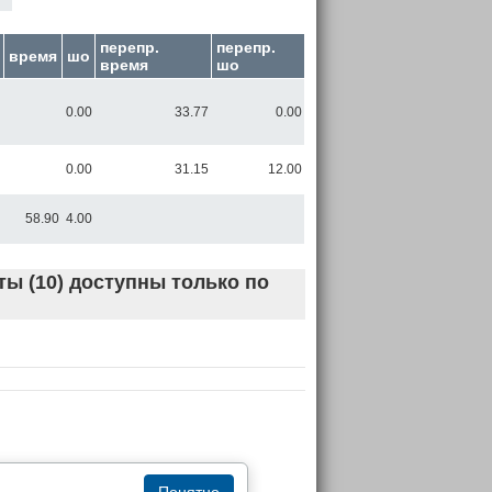
перепр.
перепр.
время
шо
время
шо
0.00
33.77
0.00
0.00
31.15
12.00
58.90
4.00
ы (10) доступны только по