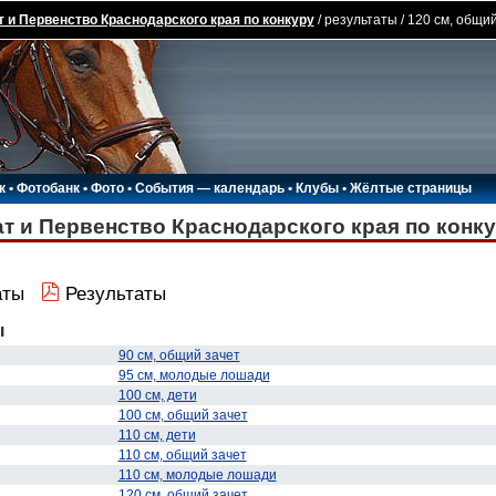
 и Первенство Краснодарского края по конкуру
/ результаты / 120 см, общи
к
•
Фотобанк
•
Фото
•
События — календарь
•
Клубы
•
Жёлтые страницы
т и Первенство Краснодарского края по конк
аты
Результаты
ы
90 см, общий зачет
95 см, молодые лошади
100 см, дети
100 см, общий зачет
110 см, дети
110 см, общий зачет
110 см, молодые лошади
120 см, общий зачет