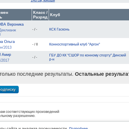
140 см, юноши
смен
Класс /
Клуб
ь
Разряд
ВА Вероника
- / -
КСК Гасконь
Деклианж
3
на Ольга
- / II
Конноспортивный клуб "Аргон"
н'2013
 Амир
ГБУ ДО КК "СШОР по конному спорту" Динский
- / -
р-н
'2017
только последние результаты.
Остальные результат
рам соответствующих произведений
ельному разрешению.
• платные услуги предоставляет ИП Кочетов А.В.
льность
оты сайта и анализа посещаемости.
Подробнее