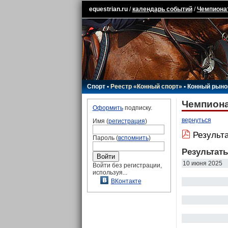
equestrian.ru
/
календарь событий
/
Чемпионат
Спорт
•
Реестр «Конный спорт»
•
Конный рыно
Чемпиона
Оформить
подписку.
вернуться
Имя (
регистрация
)
Результ
Пароль (
вспомнить
)
Результат
10 июня 2025
Войти без регистрации,
используя...
ВКонтакте