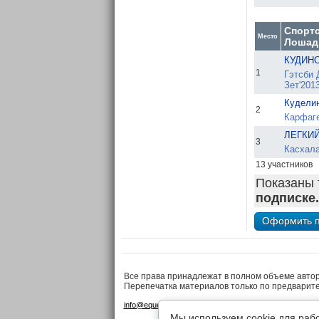
Спорт
Место
Лошад
КУДИНО
1
Гэтсби 
Зет'201
Кудели
2
Карфаге
ЛЕГКИЙ
3
Касхала
13 участников
Показаны 
подписке.
Все права принадлежат в полном объеме авто
Перепечатка материалов только по предварит
•
•
info@equestrian.ru
Реклама на сайте
Конфиденциа
Мы используем cookie для раб