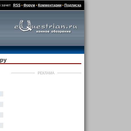
й зачет
RSS
•
Форум
•
Комментарии
•
Подписка
уру
РЕКЛАМА